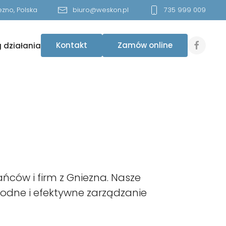
zno, Polska
biuro@weskon.pl
735 999 009
Kontakt
Zamów online
 działania
ców i firm z Gniezna. Nasze
odne i efektywne zarządzanie