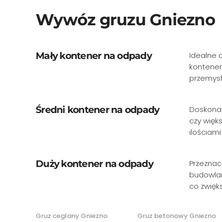
Wywóz gruzu Gniezno
Mały kontener na odpady
Idealne 
kontener
przemysł
Średni kontener na odpady
Doskonał
czy więk
ilościam
Duży kontener na odpady
Przeznac
budowlan
co zwięks
Gruz ceglany Gniezno
Gruz betonowy Gniezno