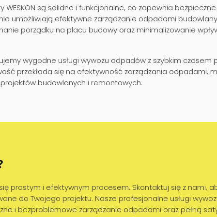
y WESKON są solidne i funkcjonalne, co zapewnia bezpieczne
nia umożliwiają efektywne zarządzanie odpadami budowlany
manie porządku na placu budowy oraz minimalizowanie wpły
jemy wygodne usługi wywozu odpadów z szybkim czasem po
ość przekłada się na efektywność zarządzania odpadami, min
ji projektów budowlanych i remontowych.
?
ę prostym i efektywnym procesem. Skontaktuj się z nami, aby
owane do Twojego projektu. Nasze profesjonalne usługi wy
zne i bezproblemowe zarządzanie odpadami oraz pełną satysfa