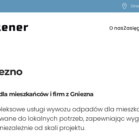
Gnie
O nas
Zasięg
ezno
a mieszkańców i firm z Gniezna
leksowe usługi wywozu odpadów dla mieszkań
owane do lokalnych potrzeb, zapewniając wyg
ezależnie od skali projektu.